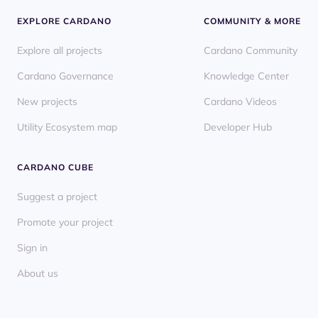
EXPLORE CARDANO
COMMUNITY & MORE
Explore all projects
Cardano Community
Cardano Governance
Knowledge Center
New projects
Cardano Videos
Utility Ecosystem map
Developer Hub
CARDANO CUBE
Suggest a project
Promote your project
Sign in
About us